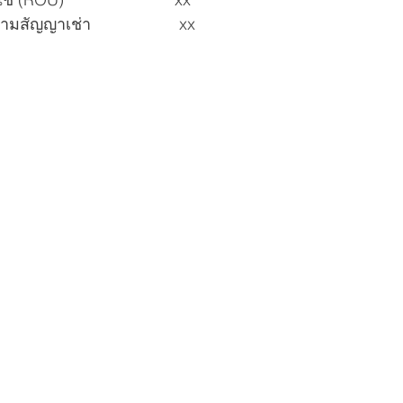
 		Cr. หนี้สินตามสัญญาเช่า			 xx