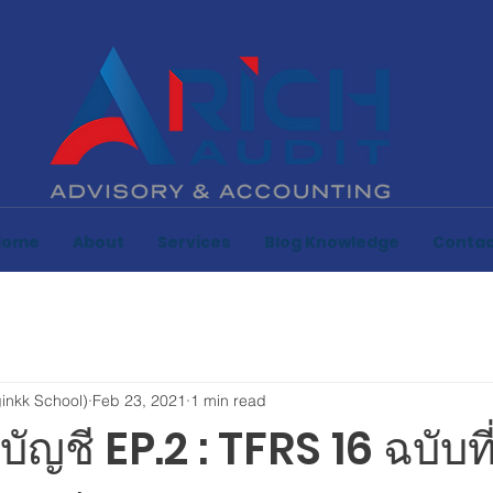
Home
About
Services
Blog Knowledge
Contac
inkk School)
Feb 23, 2021
1 min read
ญชี EP.2 : TFRS 16 ฉบับที่